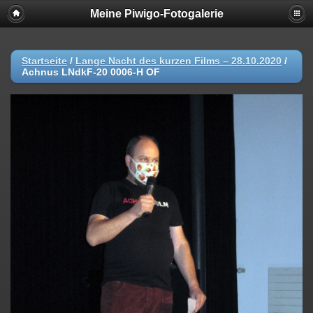
Meine Piwigo-Fotogalerie
Startseite
/
Lange Nacht des kurzen Films – 28.10.2020
/
Achnus LNdkF-20 0006-H OF