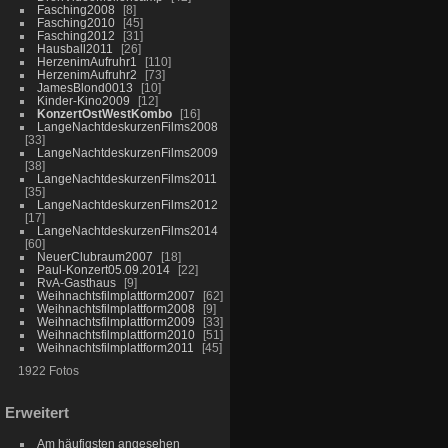
Fasching2008
8
Fasching2010
45
Fasching2012
31
Hausball2011
26
HerzenimAufruhr1
110
HerzenimAufruhr2
73
JamesBlond0013
10
Kinder-Kino2009
12
KonzertOstWestKombo
16
LangeNachtdeskurzenFilms2008
33
LangeNachtdeskurzenFilms2009
38
LangeNachtdeskurzenFilms2011
35
LangeNachtdeskurzenFilms2012
17
LangeNachtdeskurzenFilms2014
60
NeuerClubraum2007
18
Paul-Konzert05.09.2014
22
RvA-Gasthaus
9
Weihnachtsfilmplattform2007
62
Weihnachtsfilmplattform2008
9
Weihnachtsfilmplattform2009
33
Weihnachtsfilmplattform2010
51
Weihnachtsfilmplattform2011
45
1922 Fotos
Erweitert
Am häufigsten angesehen