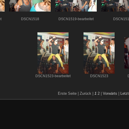
t
DSCN1518
DSCN1519-bearbeitet
DSCN151
DSCN1523-bearbeitet
DSCN1523
Erste Seite |
Zurück |
1
2
|
Vorwärts
|
Letzt