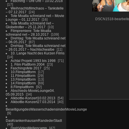
Fasching – Ure Ure – 10.02.2018
17
Weihnachtsfilmchaos – Tankstelle
– 07.12.2017
24
Tote Moatla schreiand net – Movie
DSCN1518-bearbeite
Lounge – 01.12.2017
16
Tote Moatla schreiand net –
Globetrotter – 25.11.2017
10
Filmpremiere: Tote Moatla
schreiand net – 28.10.2017
109
Drehtag: Tote Moatla schreiand net
– 06.05.2017
87
Drehtag: Tote Moatla schreiand net
– 26.01.2017 – Nachtschwalbe
11
10. Lange Nacht des Kurzen Films
14
Achtal Projekt 1993 bis 1998
71
1. Film Plattform 2004
23
Faschingsfete 2017
25
10.Filmplattform
17
11.Filmplattform
29
13.Filmplattform
13
14.Filmplattform
69
8.Filmplattform
92
Abschieds-MovieLounge04.
05.09.2015
34
Alkbottle-Konzert10.02.2013
54
Alkbottle-Konzert27.03.2014
40
BeseitigungdesWasserschadensinderMovieLounge
9
DasKrankenhausamRandederStadt
40
DrehVideoMellencamp
42