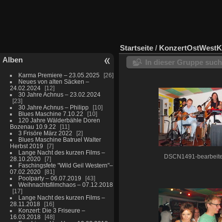
Startseite
/
KonzertOstWest
Alben
In dieser Gruppe suc
Karma Premiere – 23.05.2025
26
Neues von alten Säcken –
24.02.2024
12
30 Jahre Achnus – 23.02.2024
23
30 Jahre Achnus – Philipp
10
Blues Maschine 7.10.22
10
120 Jahre Wälderbähle Doren
Bozenau 10.9.22
11
3 Frisöre März 2022
2
Blues Maschine Batruel Walter
Herbst 2019
7
Lange Nacht des kurzen Films –
DSCN1491-bearbeite
28.10.2020
7
Faschingsfete "Wild Geil Western"–
07.02.2020
81
Poolparty – 06.07.2019
43
Weihnachtsfilmchaos – 07.12.2018
17
Lange Nacht des kurzen Films –
28.11.2018
16
Konzert: Die 3 Friseure –
16.03.2018
48