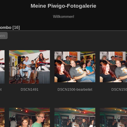
Meine Piwigo-Fotogalerie
Willkommen!
Kombo
16
hen
t
DSCN1491
DSCN1506-bearbeitet
DSCN150