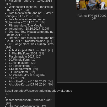
Fasching – Ure Ure – 10.02.2018
17
Weihnachtsfilmchaos – Tankstelle
– 07.12.2017
24
Tote Moatla schreiand net – Movie
Achnus FPF 014 0007
Lounge – 01.12.2017
16
OF
Tote Moatla schreiand net –
Globetrotter – 25.11.2017
10
Filmpremiere: Tote Moatla
schreiand net – 28.10.2017
109
Drehtag: Tote Moatla schreiand net
– 06.05.2017
87
Drehtag: Tote Moatla schreiand net
– 26.01.2017 – Nachtschwalbe
11
10. Lange Nacht des Kurzen Films
14
Achtal Projekt 1993 bis 1998
71
1. Film Plattform 2004
23
Faschingsfete 2017
25
10.Filmplattform
17
11.Filmplattform
29
13.Filmplattform
13
14.Filmplattform
69
8.Filmplattform
92
Abschieds-MovieLounge04.
05.09.2015
34
Alkbottle-Konzert10.02.2013
54
Alkbottle-Konzert27.03.2014
40
BeseitigungdesWasserschadensinderMovieLounge
9
DasKrankenhausamRandederStadt
40
DrehVideoMellencamp
42