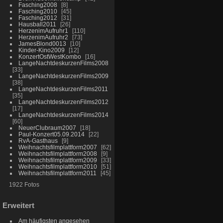
Fasching2008
8
Fasching2010
45
Fasching2012
31
Hausball2011
26
HerzenimAufruhr1
110
HerzenimAufruhr2
73
JamesBlond0013
10
Kinder-Kino2009
12
KonzertOstWestKombo
16
LangeNachtdeskurzenFilms2008
33
LangeNachtdeskurzenFilms2009
38
LangeNachtdeskurzenFilms2011
35
LangeNachtdeskurzenFilms2012
17
LangeNachtdeskurzenFilms2014
60
NeuerClubraum2007
18
Paul-Konzert05.09.2014
22
RvA-Gasthaus
9
Weihnachtsfilmplattform2007
62
Weihnachtsfilmplattform2008
9
Weihnachtsfilmplattform2009
33
Weihnachtsfilmplattform2010
51
Weihnachtsfilmplattform2011
45
1922 Fotos
Erweitert
Am häufigsten angesehen