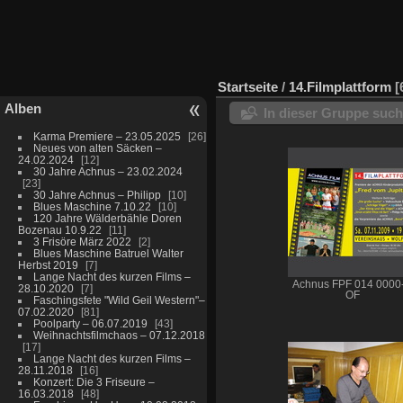
Startseite
/
14.Filmplattform
Alben
In dieser Gruppe suc
Karma Premiere – 23.05.2025
26
Neues von alten Säcken –
24.02.2024
12
30 Jahre Achnus – 23.02.2024
23
30 Jahre Achnus – Philipp
10
Blues Maschine 7.10.22
10
120 Jahre Wälderbähle Doren
Bozenau 10.9.22
11
3 Frisöre März 2022
2
Blues Maschine Batruel Walter
Herbst 2019
7
Lange Nacht des kurzen Films –
Achnus FPF 014 0000
28.10.2020
7
OF
Faschingsfete "Wild Geil Western"–
07.02.2020
81
Poolparty – 06.07.2019
43
Weihnachtsfilmchaos – 07.12.2018
17
Lange Nacht des kurzen Films –
28.11.2018
16
Konzert: Die 3 Friseure –
16.03.2018
48