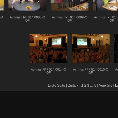
-Q
Achnus FPF 014 0008-Q
Achnus FPF 014 0009-Q
Achnus FPF 014
OF
OF
OF
Achnus FPF 014 0014-Q
Achnus FPF 014 0015-Q
A
OF
OF
Erste Seite |
Zurück |
1
2
3
...
5
|
Vorwärts
|
L