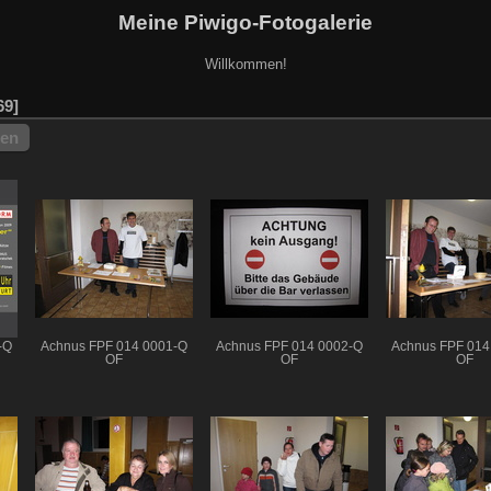
Meine Piwigo-Fotogalerie
Willkommen!
69
hen
-Q
Achnus FPF 014 0001-Q
Achnus FPF 014 0002-Q
Achnus FPF 014
OF
OF
OF