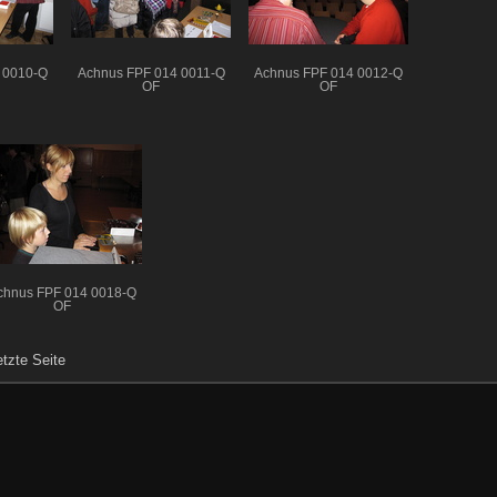
 0010-Q
Achnus FPF 014 0011-Q
Achnus FPF 014 0012-Q
OF
OF
chnus FPF 014 0018-Q
OF
etzte Seite