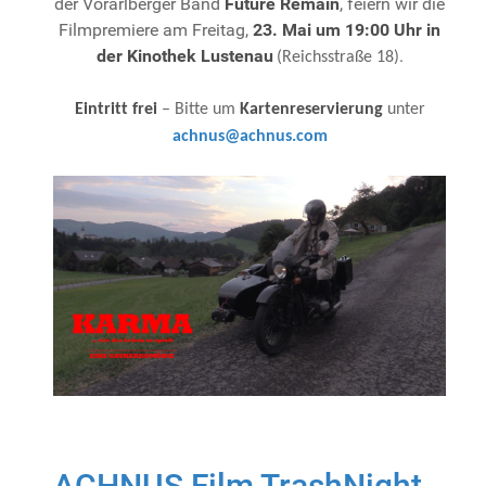
der Vorarlberger Band
Future Remain
, feiern wir die
Filmpremiere am Freitag,
23. Mai um 19:00 Uhr in
der Kinothek Lustenau
.
(Reichsstraße 18)
Eintritt frei
– Bitte um
Kartenreservierung
unter
achnus@achnus.com
ACHNUS Film TrashNight